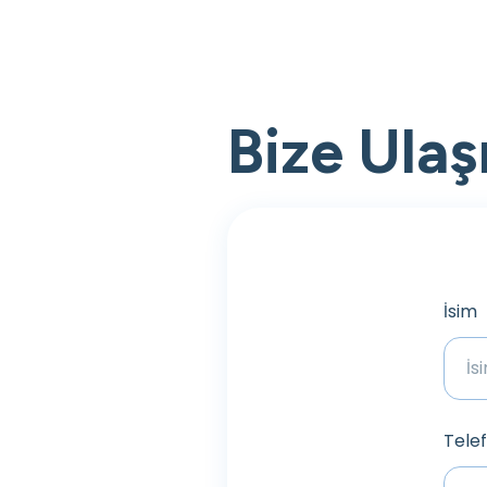
Bize Ulaş
İsim
Tele