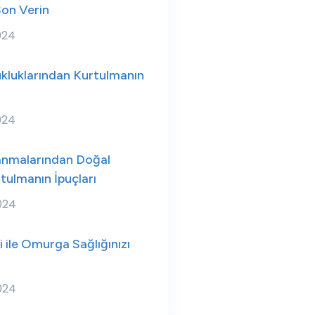
Son Verin
024
kluklarından Kurtulmanın
024
anmalarından Doğal
rtulmanın İpuçları
024
i ile Omurga Sağlığınızı
024