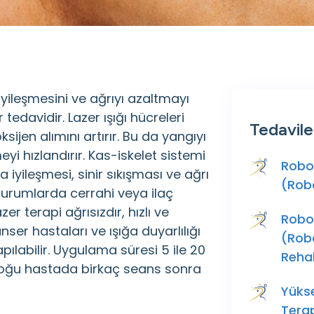
yileşmesini ve ağrıyı azaltmayı
r tedavidir. Lazer ışığı hücreleri
Tedavile
ijen alımını artırır. Bu da yangıyı
eyi hızlandırır. Kas-iskelet sistemi
Robot
a iyileşmesi, sinir sıkışması ve ağrı
(Rob
ı durumlarda cerrahi veya ilaç
zer terapi ağrısızdır, hızlı ve
Robot
anser hastaları ve ışığa duyarlılığı
(Robo
pılabilir. Uygulama süresi 5 ile 20
Reha
Çoğu hastada birkaç seans sonra
Yüks
Terap