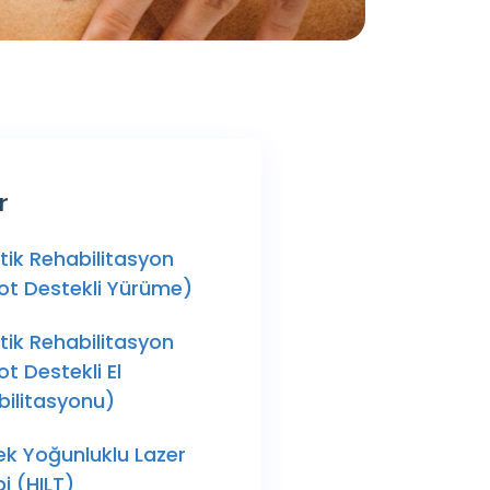
r
ik Rehabilitasyon
ot Destekli Yürüme)
ik Rehabilitasyon
t Destekli El
bilitasyonu)
ek Yoğunluklu Lazer
i (HILT)