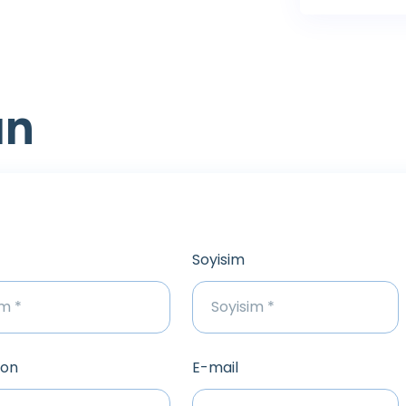
ın
Soyisim
fon
E-mail