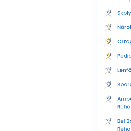
Skol
Nörol
Orto
Pedia
Lenf
Spor
Ampu
Reha
Bel 
Reha