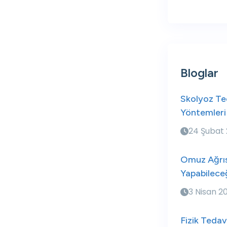
Bloglar
Skolyoz Ted
Yöntemleri
24 Şubat
Omuz Ağrıs
Yapabileceğ
3 Nisan 2
Fizik Tedav